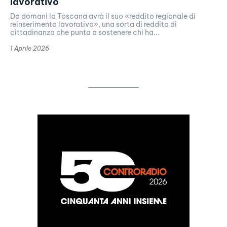
lavorativo
Da domani la Toscana avrà il suo «reddito regionale di
reinserimento lavorativo», una sorta di reddito di
cittadinanza che punta a sostenere chi ha...
1 Aprile 2026