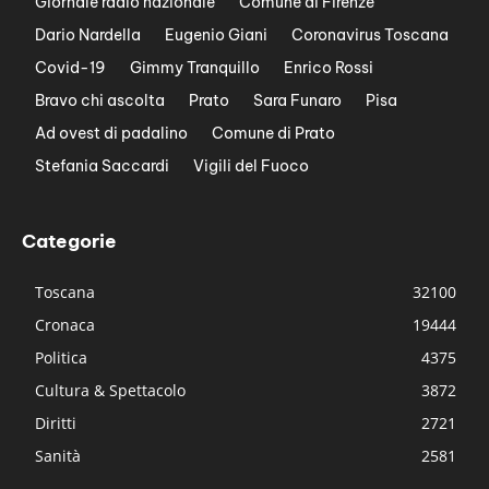
Giornale radio nazionale
Comune di Firenze
Dario Nardella
Eugenio Giani
Coronavirus Toscana
Covid-19
Gimmy Tranquillo
Enrico Rossi
Bravo chi ascolta
Prato
Sara Funaro
Pisa
Ad ovest di padalino
Comune di Prato
Stefania Saccardi
Vigili del Fuoco
Categorie
Toscana
32100
Cronaca
19444
Politica
4375
Cultura & Spettacolo
3872
Diritti
2721
Sanità
2581