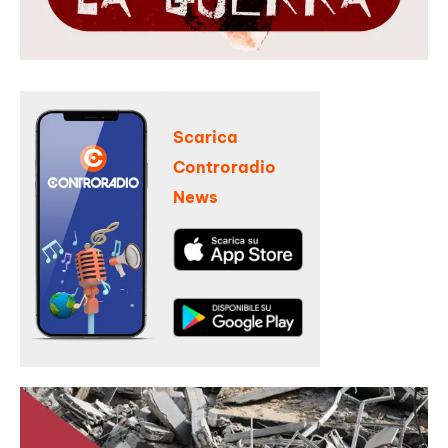
Scarica
Controradio
News