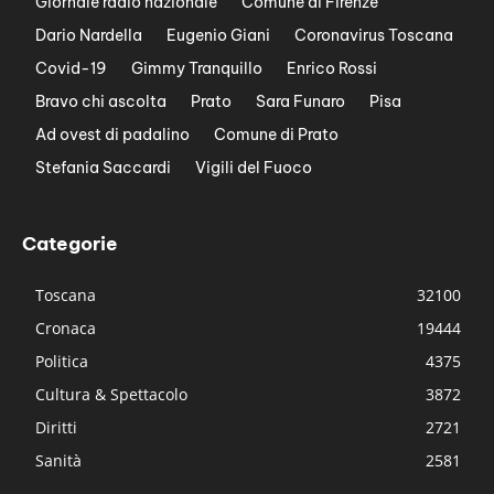
Giornale radio nazionale
Comune di Firenze
Dario Nardella
Eugenio Giani
Coronavirus Toscana
Covid-19
Gimmy Tranquillo
Enrico Rossi
Bravo chi ascolta
Prato
Sara Funaro
Pisa
Ad ovest di padalino
Comune di Prato
Stefania Saccardi
Vigili del Fuoco
Categorie
Toscana
32100
Cronaca
19444
Politica
4375
Cultura & Spettacolo
3872
Diritti
2721
Sanità
2581