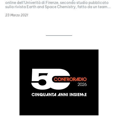
online dell’Univerità di Firenze, secondo studio pubblicato
sulla rivista Earth and Space Chemistry, fatto da un team...
23 Marzo 2021