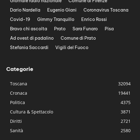
Giornale radio nazionale
Comune di Firenze
Dario Nardella
Eugenio Giani
Coronavirus Toscana
Covid-19
Gimmy Tranquillo
Enrico Rossi
Bravo chi ascolta
Prato
Sara Funaro
Pisa
Ad ovest di padalino
Comune di Prato
Stefania Saccardi
Vigili del Fuoco
Categorie
Toscana
32094
Cronaca
19441
Politica
4375
Cultura & Spettacolo
3871
Diritti
2721
Sanità
2580