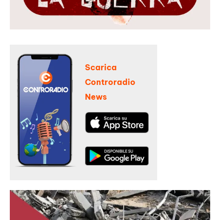
Scarica
Controradio
News