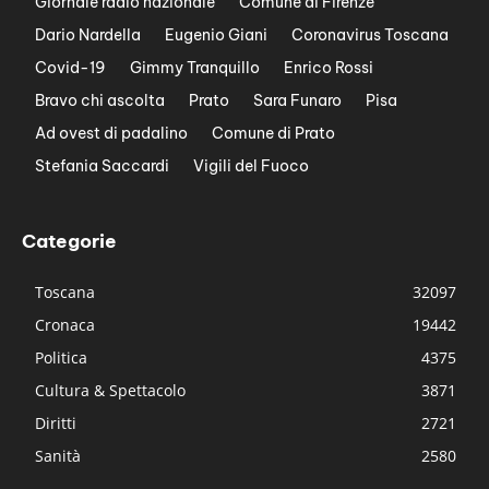
Giornale radio nazionale
Comune di Firenze
Dario Nardella
Eugenio Giani
Coronavirus Toscana
Covid-19
Gimmy Tranquillo
Enrico Rossi
Bravo chi ascolta
Prato
Sara Funaro
Pisa
Ad ovest di padalino
Comune di Prato
Stefania Saccardi
Vigili del Fuoco
Categorie
Toscana
32097
Cronaca
19442
Politica
4375
Cultura & Spettacolo
3871
Diritti
2721
Sanità
2580