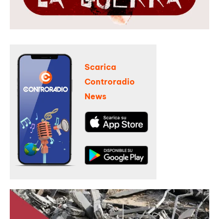
Scarica
Controradio
News