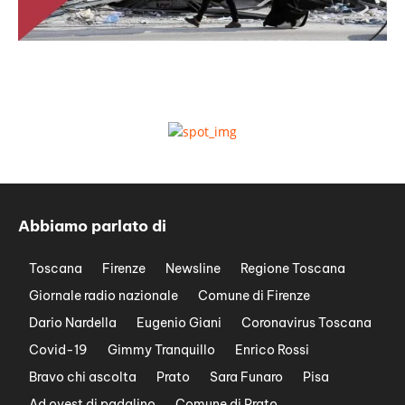
Abbiamo parlato di
Toscana
Firenze
Newsline
Regione Toscana
Giornale radio nazionale
Comune di Firenze
Dario Nardella
Eugenio Giani
Coronavirus Toscana
Covid-19
Gimmy Tranquillo
Enrico Rossi
Bravo chi ascolta
Prato
Sara Funaro
Pisa
Ad ovest di padalino
Comune di Prato