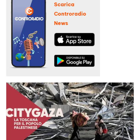
Scarica
Controradio
News