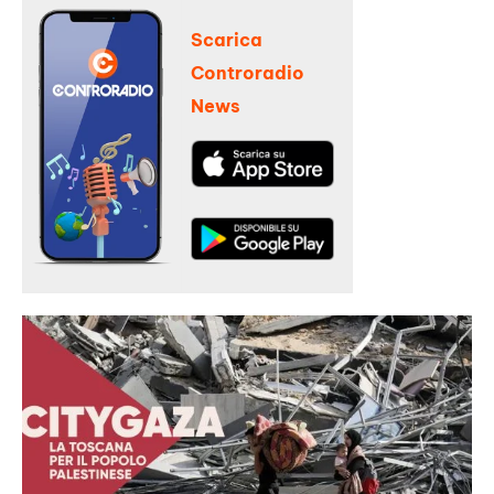
Scarica
Controradio
News