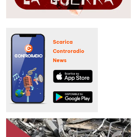
Scarica
Controradio
News