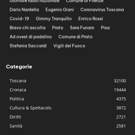
Giornale radio nazionale
Comune di Firenze
Dario Nardella
Eugenio Giani
Coronavirus Toscana
Covid-19
Gimmy Tranquillo
Enrico Rossi
Bravo chi ascolta
Prato
Sara Funaro
Pisa
Ad ovest di padalino
Comune di Prato
Stefania Saccardi
Vigili del Fuoco
Categorie
Toscana
32100
Cronaca
19444
Politica
4375
Cultura & Spettacolo
3872
Diritti
2721
Sanità
2581