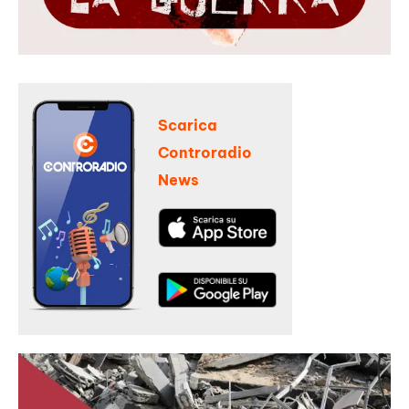
Scarica
Controradio
News