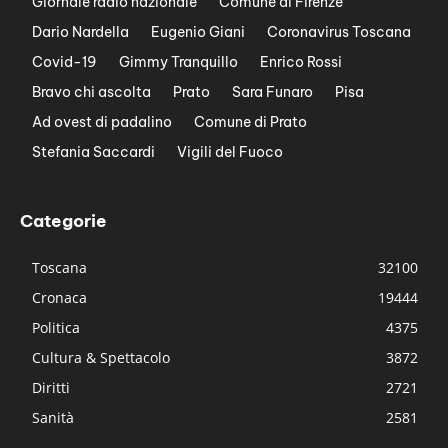
Giornale radio nazionale
Comune di Firenze
Dario Nardella
Eugenio Giani
Coronavirus Toscana
Covid-19
Gimmy Tranquillo
Enrico Rossi
Bravo chi ascolta
Prato
Sara Funaro
Pisa
Ad ovest di padalino
Comune di Prato
Stefania Saccardi
Vigili del Fuoco
Categorie
Toscana
32100
Cronaca
19444
Politica
4375
Cultura & Spettacolo
3872
Diritti
2721
Sanità
2581