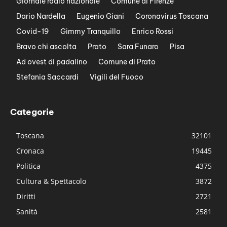
Giornale radio nazionale
Comune di Firenze
Dario Nardella
Eugenio Giani
Coronavirus Toscana
Covid-19
Gimmy Tranquillo
Enrico Rossi
Bravo chi ascolta
Prato
Sara Funaro
Pisa
Ad ovest di padalino
Comune di Prato
Stefania Saccardi
Vigili del Fuoco
Categorie
Toscana
32101
Cronaca
19445
Politica
4375
Cultura & Spettacolo
3872
Diritti
2721
Sanità
2581