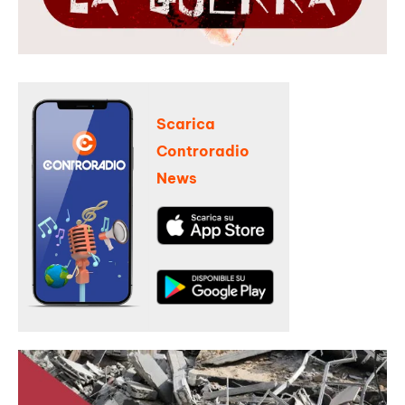
Scarica
Controradio
News