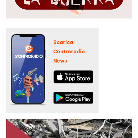
Scarica
Controradio
News