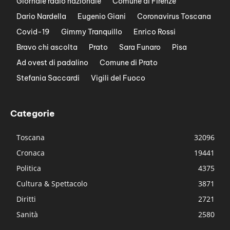
Giornale radio nazionale
Comune di Firenze
Dario Nardella
Eugenio Giani
Coronavirus Toscana
Covid-19
Gimmy Tranquillo
Enrico Rossi
Bravo chi ascolta
Prato
Sara Funaro
Pisa
Ad ovest di padalino
Comune di Prato
Stefania Saccardi
Vigili del Fuoco
Categorie
Toscana
32096
Cronaca
19441
Politica
4375
Cultura & Spettacolo
3871
Diritti
2721
Sanità
2580