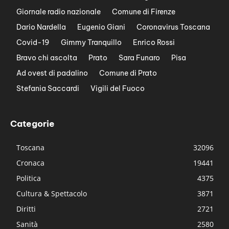
Giornale radio nazionale
Comune di Firenze
Dario Nardella
Eugenio Giani
Coronavirus Toscana
Covid-19
Gimmy Tranquillo
Enrico Rossi
Bravo chi ascolta
Prato
Sara Funaro
Pisa
Ad ovest di padalino
Comune di Prato
Stefania Saccardi
Vigili del Fuoco
Categorie
Toscana
32096
Cronaca
19441
Politica
4375
Cultura & Spettacolo
3871
Diritti
2721
Sanità
2580