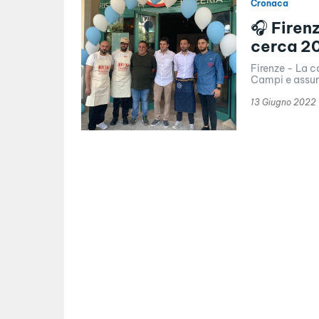
Cronaca
🎧 Firen
cerca 20
Firenze - La c
Campi e assume
13 Giugno 2022