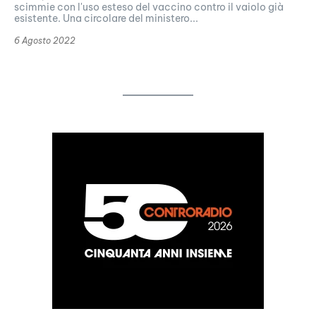
scimmie con l'uso esteso del vaccino contro il vaiolo già
esistente. Una circolare del ministero...
6 Agosto 2022