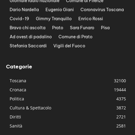
Giornale radio nazionale
Comune di Firenze
Dario Nardella
Eugenio Giani
Coronavirus Toscana
Covid-19
Gimmy Tranquillo
Enrico Rossi
Bravo chi ascolta
Prato
Sara Funaro
Pisa
Ad ovest di padalino
Comune di Prato
Stefania Saccardi
Vigili del Fuoco
Categorie
Toscana
32100
Cronaca
19444
Politica
4375
Cultura & Spettacolo
3872
Diritti
2721
Sanità
2581