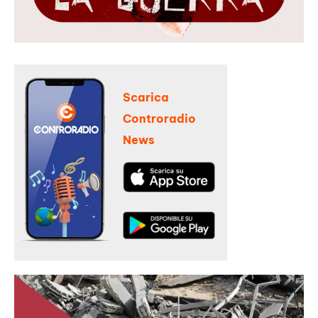
Scarica
Controradio
News