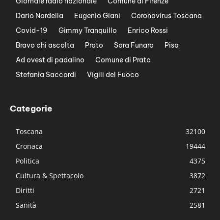
Giornale radio nazionale
Comune di Firenze
Dario Nardella
Eugenio Giani
Coronavirus Toscana
Covid-19
Gimmy Tranquillo
Enrico Rossi
Bravo chi ascolta
Prato
Sara Funaro
Pisa
Ad ovest di padalino
Comune di Prato
Stefania Saccardi
Vigili del Fuoco
Categorie
Toscana
32100
Cronaca
19444
Politica
4375
Cultura & Spettacolo
3872
Diritti
2721
Sanità
2581