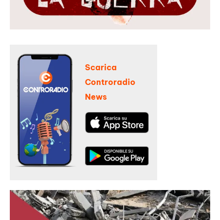
Scarica
Controradio
News