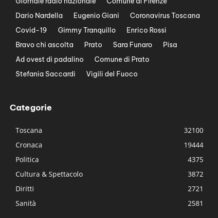
Giornale radio nazionale
Comune di Firenze
Dario Nardella
Eugenio Giani
Coronavirus Toscana
Covid-19
Gimmy Tranquillo
Enrico Rossi
Bravo chi ascolta
Prato
Sara Funaro
Pisa
Ad ovest di padalino
Comune di Prato
Stefania Saccardi
Vigili del Fuoco
Categorie
Toscana
32100
Cronaca
19444
Politica
4375
Cultura & Spettacolo
3872
Diritti
2721
Sanità
2581