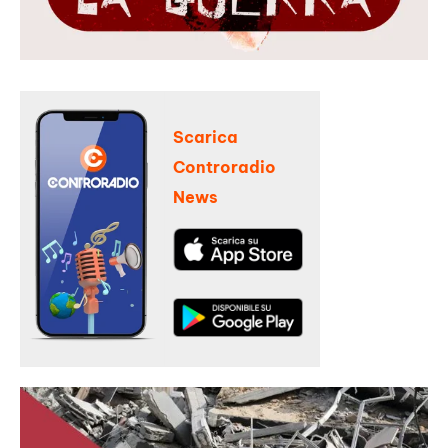
Scarica
Controradio
News