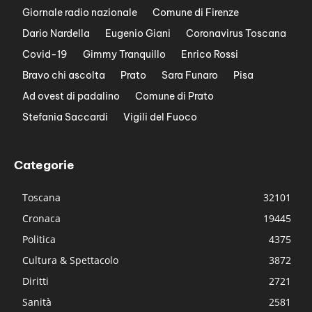
Giornale radio nazionale
Comune di Firenze
Dario Nardella
Eugenio Giani
Coronavirus Toscana
Covid-19
Gimmy Tranquillo
Enrico Rossi
Bravo chi ascolta
Prato
Sara Funaro
Pisa
Ad ovest di padalino
Comune di Prato
Stefania Saccardi
Vigili del Fuoco
Categorie
Toscana
32101
Cronaca
19445
Politica
4375
Cultura & Spettacolo
3872
Diritti
2721
Sanità
2581