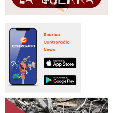
Scarica
Controradio
News