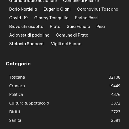
Giornale radio nazionale
Comune di Firenze
Dario Nardella
Eugenio Giani
Coronavirus Toscana
Covid-19
Gimmy Tranquillo
Enrico Rossi
Bravo chi ascolta
Prato
Sara Funaro
Pisa
Ad ovest di padalino
Comune di Prato
Stefania Saccardi
Vigili del Fuoco
Categorie
Toscana
32108
Cronaca
19449
Politica
4376
Cultura & Spettacolo
3872
Diritti
2723
Sanità
2581