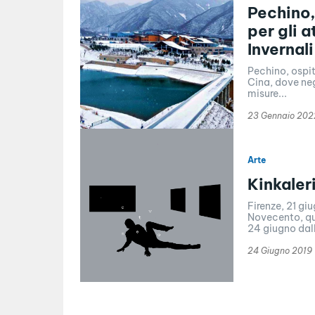
Pechino,
per gli a
Invernali
Pechino, ospit
Cina, dove neg
misure...
23 Gennaio 202
Arte
Kinkaler
Firenze, 21 gi
Novecento, que
24 giugno dall
24 Giugno 2019