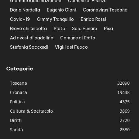
Giornale radio nazionale
Comune di Firenze
Dario Nardella
Eugenio Giani
Coronavirus Toscana
Covid-19
Gimmy Tranquillo
Enrico Rossi
Bravo chi ascolta
Prato
Sara Funaro
Pisa
Ad ovest di padalino
Comune di Prato
Stefania Saccardi
Vigili del Fuoco
Categorie
Toscana
32090
Cronaca
19438
Politica
4375
Cultura & Spettacolo
3869
Diritti
2720
Sanità
2580