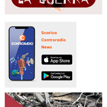
Scarica
Controradio
News