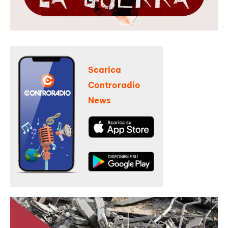
Scarica
Controradio
News