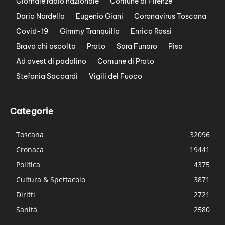
Giornale radio nazionale
Comune di Firenze
Dario Nardella
Eugenio Giani
Coronavirus Toscana
Covid-19
Gimmy Tranquillo
Enrico Rossi
Bravo chi ascolta
Prato
Sara Funaro
Pisa
Ad ovest di padalino
Comune di Prato
Stefania Saccardi
Vigili del Fuoco
Categorie
Toscana
32096
Cronaca
19441
Politica
4375
Cultura & Spettacolo
3871
Diritti
2721
Sanità
2580