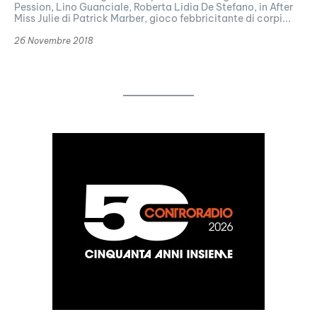
Pession, Lino Guanciale, Roberta Lidia De Stefano, in After
Miss Julie di Patrick Marber, gioco febbricitante di corpi...
26 Novembre 2018