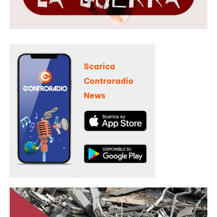
Scarica
Controradio
News