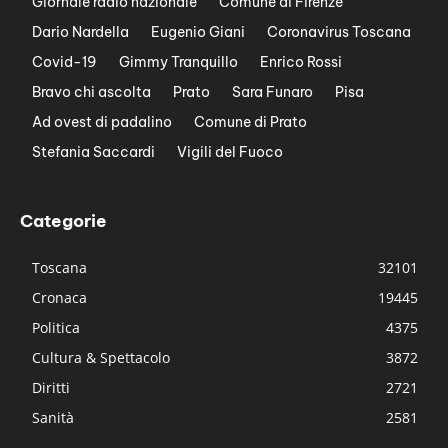
Giornale radio nazionale
Comune di Firenze
Dario Nardella
Eugenio Giani
Coronavirus Toscana
Covid-19
Gimmy Tranquillo
Enrico Rossi
Bravo chi ascolta
Prato
Sara Funaro
Pisa
Ad ovest di padalino
Comune di Prato
Stefania Saccardi
Vigili del Fuoco
Categorie
Toscana
32101
Cronaca
19445
Politica
4375
Cultura & Spettacolo
3872
Diritti
2721
Sanità
2581