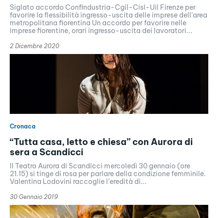
Siglato accordo Confindustria-Cgil-Cisl-Uil Firenze per
favorire la flessibilità ingresso-uscita delle imprese dell’area
metropolitana fiorentina Un accordo per favorire nelle
imprese fiorentine, orari ingresso-uscita dei lavoratori...
2 Dicembre 2020
Cronaca
“Tutta casa, letto e chiesa” con Aurora di
sera a Scandicci
Il Teatro Aurora di Scandicci mercoledì 30 gennaio (ore
21.15) si tinge di rosa per parlare della condizione femminile.
Valentina Lodovini raccoglie l’eredità di...
30 Gennaio 2019