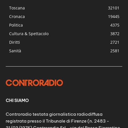
Toscana
32101
Cronaca
19445
Politica
4375
Cultura & Spettacolo
3872
Diritti
2721
Sanità
2581
CHI SIAMO
Controradio testata giornalistica radiodiffusa
registrata presso il Tribunale di Firenze (n. 2483 -
31/03/1976) Controradio Srl - via del Rosso Fiorentino