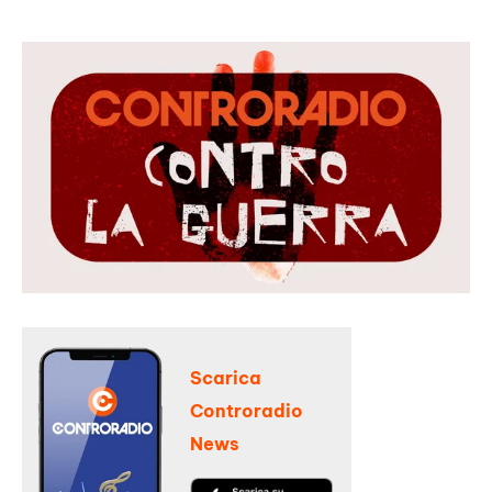
Scarica
Controradio
News