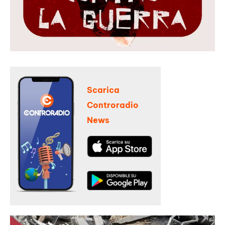
Scarica
Controradio
News