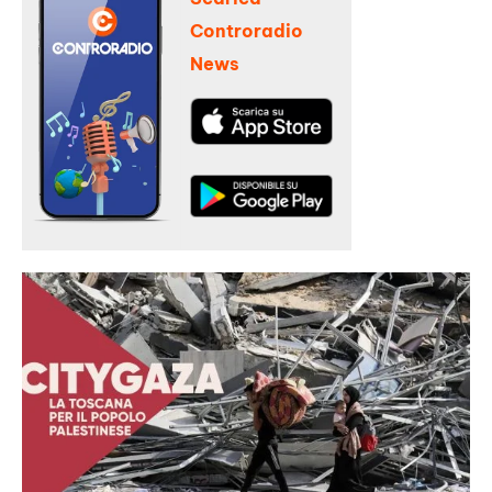
Controradio
News