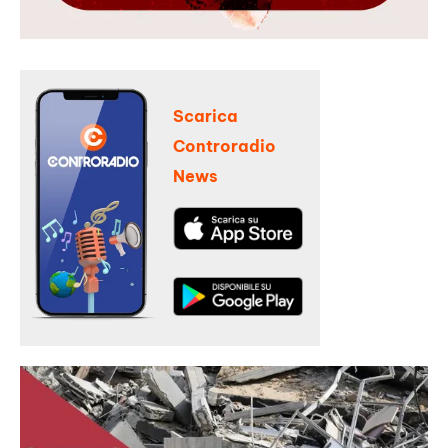
Scarica
Controradio
News