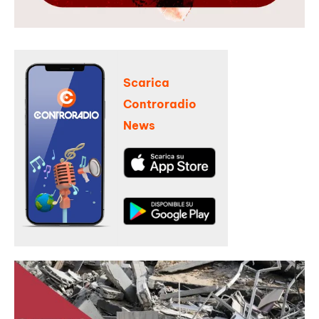
Scarica
Controradio
News