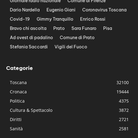
Giornale radio nazionale
Comune di Firenze
Dario Nardella
Eugenio Giani
Coronavirus Toscana
Covid-19
Gimmy Tranquillo
Enrico Rossi
Bravo chi ascolta
Prato
Sara Funaro
Pisa
Ad ovest di padalino
Comune di Prato
Stefania Saccardi
Vigili del Fuoco
Categorie
Toscana
32100
Cronaca
19444
Politica
4375
Cultura & Spettacolo
3872
Diritti
2721
Sanità
2581