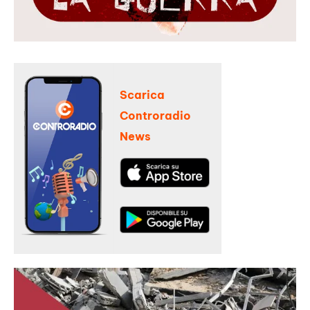
Scarica
Controradio
News