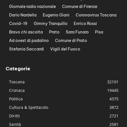
Giornale radio nazionale
Comune di Firenze
Dario Nardella
Eugenio Giani
Coronavirus Toscana
Covid-19
Gimmy Tranquillo
Enrico Rossi
Bravo chi ascolta
Prato
Sara Funaro
Pisa
Ad ovest di padalino
Comune di Prato
Stefania Saccardi
Vigili del Fuoco
Categorie
Toscana
32101
Cronaca
19445
Politica
4375
Cultura & Spettacolo
3872
Diritti
2721
Sanità
2581