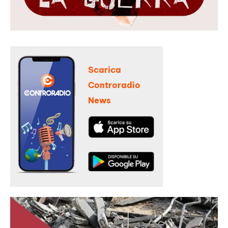
Scarica
Controradio
News