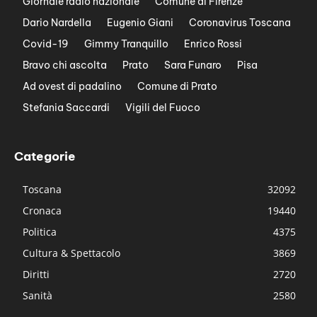
Giornale radio nazionale
Comune di Firenze
Dario Nardella
Eugenio Giani
Coronavirus Toscana
Covid-19
Gimmy Tranquillo
Enrico Rossi
Bravo chi ascolta
Prato
Sara Funaro
Pisa
Ad ovest di padalino
Comune di Prato
Stefania Saccardi
Vigili del Fuoco
Categorie
Toscana
32092
Cronaca
19440
Politica
4375
Cultura & Spettacolo
3869
Diritti
2720
Sanità
2580