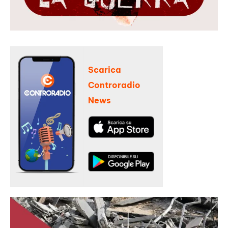
Scarica
Controradio
News