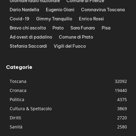
Giornale radio nazionale
Comune di Firenze
Dario Nardella
Eugenio Giani
Coronavirus Toscana
Covid-19
Gimmy Tranquillo
Enrico Rossi
Bravo chi ascolta
Prato
Sara Funaro
Pisa
Ad ovest di padalino
Comune di Prato
Stefania Saccardi
Vigili del Fuoco
Categorie
Toscana
32092
Cronaca
19440
Politica
4375
Cultura & Spettacolo
3869
Diritti
2720
Sanità
2580