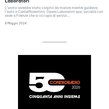
Laboratori
L’uomo sarebbe stato colpito da malore mentre guidava
l'auto a Castelfiorentino. Opera Laboratori spa, società con
sede a Firenze che si occupa di servizi...
8 Maggio 2024