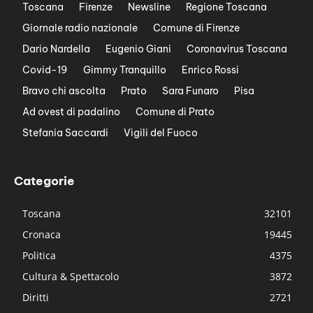
Toscana
Firenze
Newsline
Regione Toscana
Giornale radio nazionale
Comune di Firenze
Dario Nardella
Eugenio Giani
Coronavirus Toscana
Covid-19
Gimmy Tranquillo
Enrico Rossi
Bravo chi ascolta
Prato
Sara Funaro
Pisa
Ad ovest di padalino
Comune di Prato
Stefania Saccardi
Vigili del Fuoco
Categorie
Toscana
32101
Cronaca
19445
Politica
4375
Cultura & Spettacolo
3872
Diritti
2721