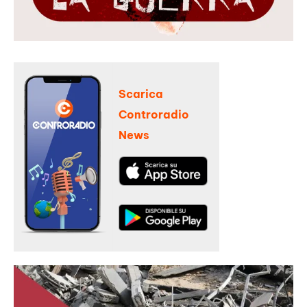
Scarica
Controradio
News