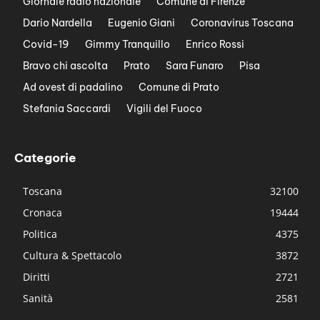
Giornale radio nazionale
Comune di Firenze
Dario Nardella
Eugenio Giani
Coronavirus Toscana
Covid-19
Gimmy Tranquillo
Enrico Rossi
Bravo chi ascolta
Prato
Sara Funaro
Pisa
Ad ovest di padalino
Comune di Prato
Stefania Saccardi
Vigili del Fuoco
Categorie
Toscana
32100
Cronaca
19444
Politica
4375
Cultura & Spettacolo
3872
Diritti
2721
Sanità
2581