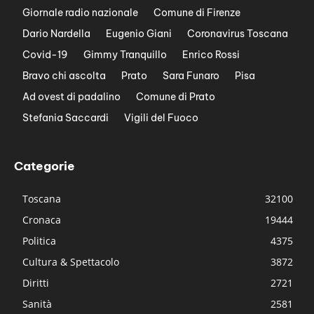
Giornale radio nazionale
Comune di Firenze
Dario Nardella
Eugenio Giani
Coronavirus Toscana
Covid-19
Gimmy Tranquillo
Enrico Rossi
Bravo chi ascolta
Prato
Sara Funaro
Pisa
Ad ovest di padalino
Comune di Prato
Stefania Saccardi
Vigili del Fuoco
Categorie
Toscana
32100
Cronaca
19444
Politica
4375
Cultura & Spettacolo
3872
Diritti
2721
Sanità
2581