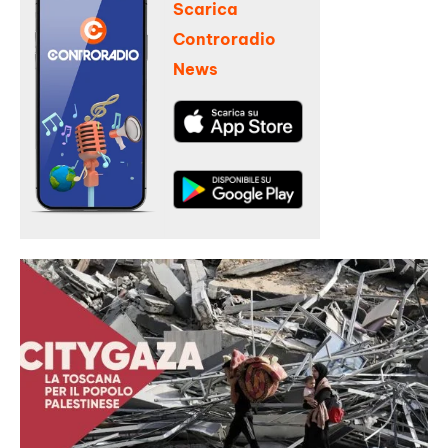
Scarica
Controradio
News