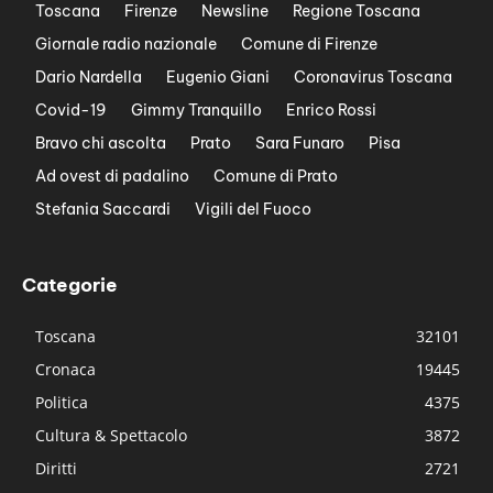
Toscana
Firenze
Newsline
Regione Toscana
Giornale radio nazionale
Comune di Firenze
Dario Nardella
Eugenio Giani
Coronavirus Toscana
Covid-19
Gimmy Tranquillo
Enrico Rossi
Bravo chi ascolta
Prato
Sara Funaro
Pisa
Ad ovest di padalino
Comune di Prato
Stefania Saccardi
Vigili del Fuoco
Categorie
Toscana
32101
Cronaca
19445
Politica
4375
Cultura & Spettacolo
3872
Diritti
2721