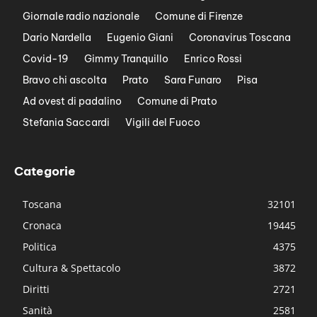
Giornale radio nazionale
Comune di Firenze
Dario Nardella
Eugenio Giani
Coronavirus Toscana
Covid-19
Gimmy Tranquillo
Enrico Rossi
Bravo chi ascolta
Prato
Sara Funaro
Pisa
Ad ovest di padalino
Comune di Prato
Stefania Saccardi
Vigili del Fuoco
Categorie
Toscana
32101
Cronaca
19445
Politica
4375
Cultura & Spettacolo
3872
Diritti
2721
Sanità
2581