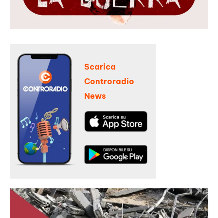
Scarica
Controradio
News