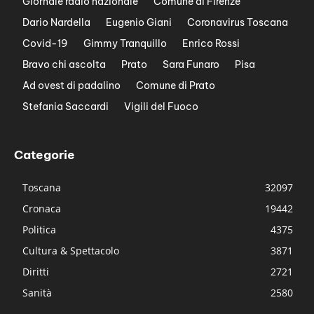
Giornale radio nazionale
Comune di Firenze
Dario Nardella
Eugenio Giani
Coronavirus Toscana
Covid-19
Gimmy Tranquillo
Enrico Rossi
Bravo chi ascolta
Prato
Sara Funaro
Pisa
Ad ovest di padalino
Comune di Prato
Stefania Saccardi
Vigili del Fuoco
Categorie
Toscana
32097
Cronaca
19442
Politica
4375
Cultura & Spettacolo
3871
Diritti
2721
Sanità
2580