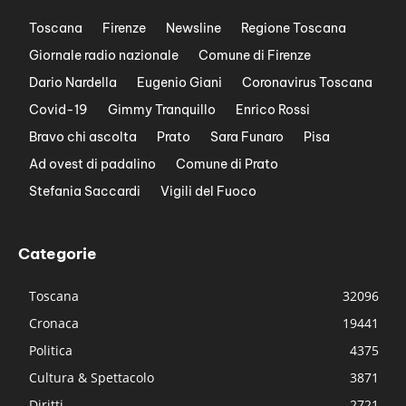
Toscana
Firenze
Newsline
Regione Toscana
Giornale radio nazionale
Comune di Firenze
Dario Nardella
Eugenio Giani
Coronavirus Toscana
Covid-19
Gimmy Tranquillo
Enrico Rossi
Bravo chi ascolta
Prato
Sara Funaro
Pisa
Ad ovest di padalino
Comune di Prato
Stefania Saccardi
Vigili del Fuoco
Categorie
Toscana
32096
Cronaca
19441
Politica
4375
Cultura & Spettacolo
3871
Diritti
2721