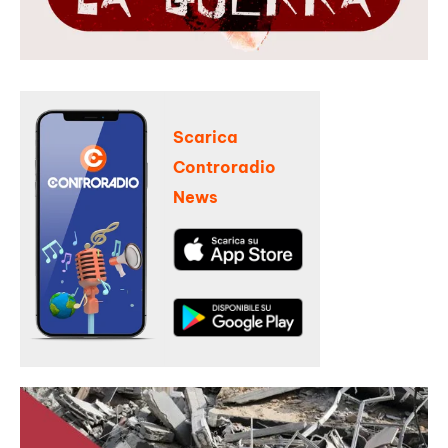
Scarica
Controradio
News