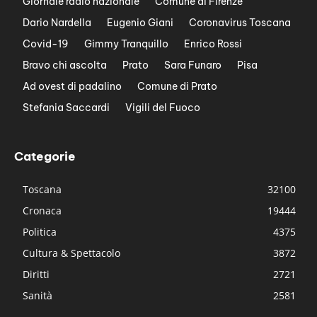
Giornale radio nazionale
Comune di Firenze
Dario Nardella
Eugenio Giani
Coronavirus Toscana
Covid-19
Gimmy Tranquillo
Enrico Rossi
Bravo chi ascolta
Prato
Sara Funaro
Pisa
Ad ovest di padalino
Comune di Prato
Stefania Saccardi
Vigili del Fuoco
Categorie
Toscana
32100
Cronaca
19444
Politica
4375
Cultura & Spettacolo
3872
Diritti
2721
Sanità
2581