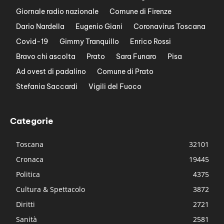
Giornale radio nazionale
Comune di Firenze
Dario Nardella
Eugenio Giani
Coronavirus Toscana
Covid-19
Gimmy Tranquillo
Enrico Rossi
Bravo chi ascolta
Prato
Sara Funaro
Pisa
Ad ovest di padalino
Comune di Prato
Stefania Saccardi
Vigili del Fuoco
Categorie
Toscana
32101
Cronaca
19445
Politica
4375
Cultura & Spettacolo
3872
Diritti
2721
Sanità
2581