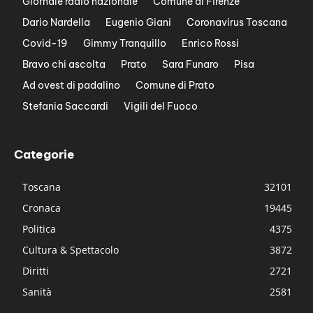
Giornale radio nazionale
Comune di Firenze
Dario Nardella
Eugenio Giani
Coronavirus Toscana
Covid-19
Gimmy Tranquillo
Enrico Rossi
Bravo chi ascolta
Prato
Sara Funaro
Pisa
Ad ovest di padalino
Comune di Prato
Stefania Saccardi
Vigili del Fuoco
Categorie
Toscana
32101
Cronaca
19445
Politica
4375
Cultura & Spettacolo
3872
Diritti
2721
Sanità
2581