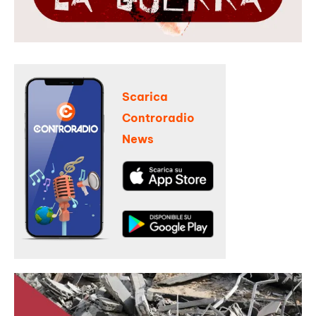
Scarica
Controradio
News