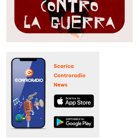
Scarica
Controradio
News