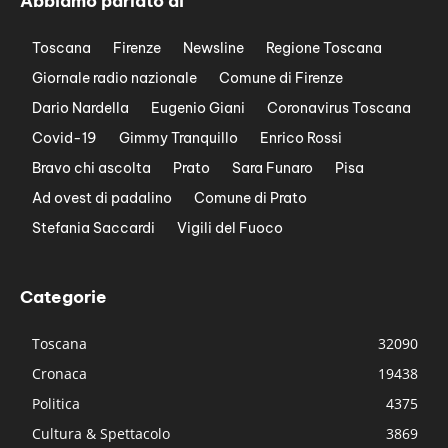
Abbiamo parlato di
Toscana
Firenze
Newsline
Regione Toscana
Giornale radio nazionale
Comune di Firenze
Dario Nardella
Eugenio Giani
Coronavirus Toscana
Covid-19
Gimmy Tranquillo
Enrico Rossi
Bravo chi ascolta
Prato
Sara Funaro
Pisa
Ad ovest di padalino
Comune di Prato
Stefania Saccardi
Vigili del Fuoco
Categorie
Toscana
32090
Cronaca
19438
Politica
4375
Cultura & Spettacolo
3869