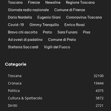
Toscana
Firenze
Newsline
Regione Toscana
Giornale radio nazionale
Comune di Firenze
Dario Nardella
Eugenio Giani
Coronavirus Toscana
Covid-19
Gimmy Tranquillo
Enrico Rossi
Bravo chi ascolta
Prato
Sara Funaro
Pisa
Ad ovest di padalino
Comune di Prato
Stefania Saccardi
Vigili del Fuoco
Categorie
Toscana
32100
Cronaca
19444
Politica
4375
Cultura & Spettacolo
3872
Diritti
2721