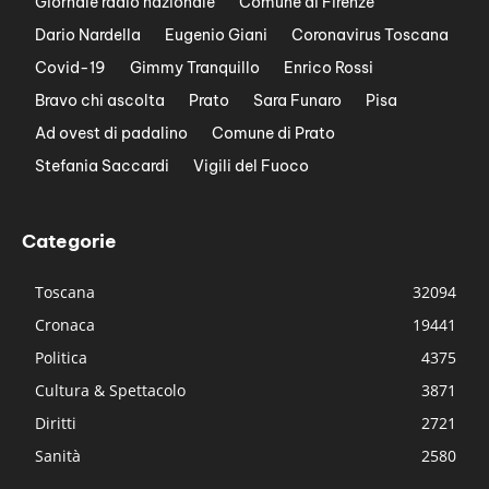
Giornale radio nazionale
Comune di Firenze
Dario Nardella
Eugenio Giani
Coronavirus Toscana
Covid-19
Gimmy Tranquillo
Enrico Rossi
Bravo chi ascolta
Prato
Sara Funaro
Pisa
Ad ovest di padalino
Comune di Prato
Stefania Saccardi
Vigili del Fuoco
Categorie
Toscana
32094
Cronaca
19441
Politica
4375
Cultura & Spettacolo
3871
Diritti
2721
Sanità
2580