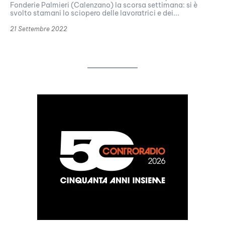
Fonderie Palmieri (Calenzano) la scorsa settimana: si è
svolto stamani lo sciopero delle lavoratrici e dei...
21 Settembre 2022