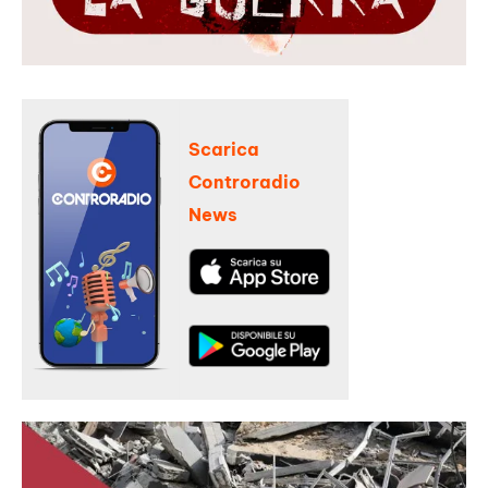
Scarica
Controradio
News