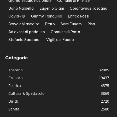
Giornale radio nazionale
Comune di Firenze
Dario Nardella
Eugenio Giani
Coronavirus Toscana
Covid-19
Gimmy Tranquillo
Enrico Rossi
Bravo chi ascolta
Prato
Sara Funaro
Pisa
Ad ovest di padalino
Comune di Prato
Stefania Saccardi
Vigili del Fuoco
Categorie
Toscana
32089
Cronaca
19437
Politica
4375
Cultura & Spettacolo
3869
Diritti
2720
Sanità
2580