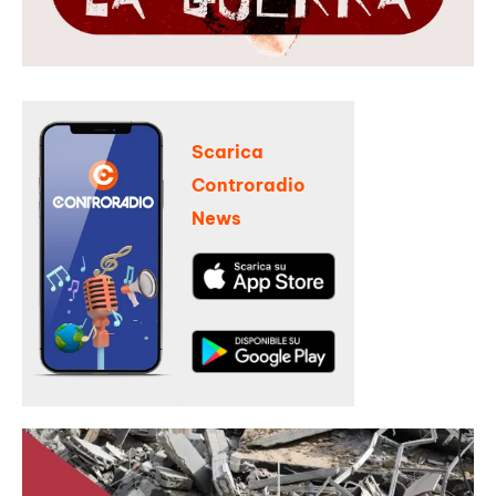
Scarica
Controradio
News