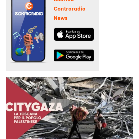
Controradio
News