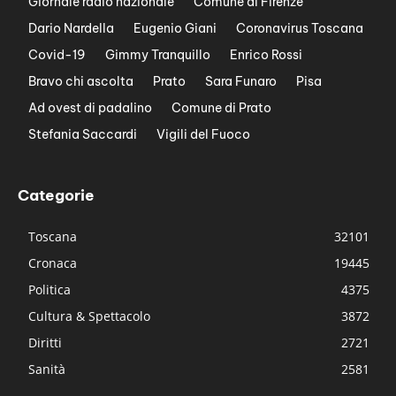
Giornale radio nazionale
Comune di Firenze
Dario Nardella
Eugenio Giani
Coronavirus Toscana
Covid-19
Gimmy Tranquillo
Enrico Rossi
Bravo chi ascolta
Prato
Sara Funaro
Pisa
Ad ovest di padalino
Comune di Prato
Stefania Saccardi
Vigili del Fuoco
Categorie
Toscana
32101
Cronaca
19445
Politica
4375
Cultura & Spettacolo
3872
Diritti
2721
Sanità
2581