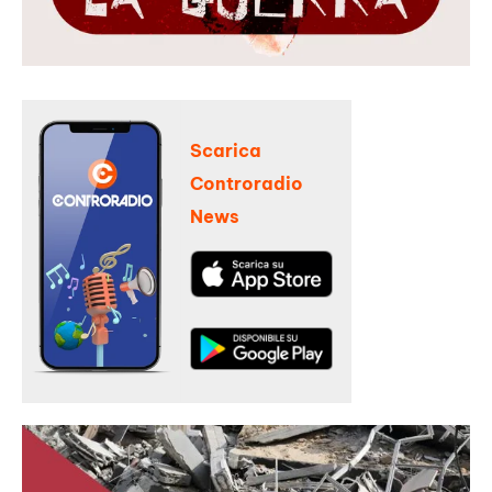
Scarica
Controradio
News