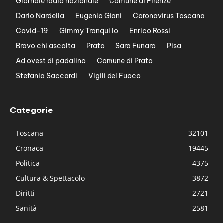
Giornale radio nazionale
Comune di Firenze
Dario Nardella
Eugenio Giani
Coronavirus Toscana
Covid-19
Gimmy Tranquillo
Enrico Rossi
Bravo chi ascolta
Prato
Sara Funaro
Pisa
Ad ovest di padalino
Comune di Prato
Stefania Saccardi
Vigili del Fuoco
Categorie
Toscana
32101
Cronaca
19445
Politica
4375
Cultura & Spettacolo
3872
Diritti
2721
Sanità
2581