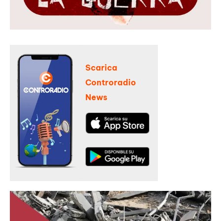
Scarica
Controradio
News