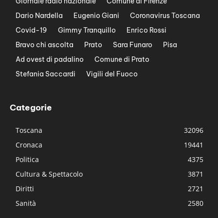
Giornale radio nazionale
Comune di Firenze
Dario Nardella
Eugenio Giani
Coronavirus Toscana
Covid-19
Gimmy Tranquillo
Enrico Rossi
Bravo chi ascolta
Prato
Sara Funaro
Pisa
Ad ovest di padalino
Comune di Prato
Stefania Saccardi
Vigili del Fuoco
Categorie
Toscana
32096
Cronaca
19441
Politica
4375
Cultura & Spettacolo
3871
Diritti
2721
Sanità
2580