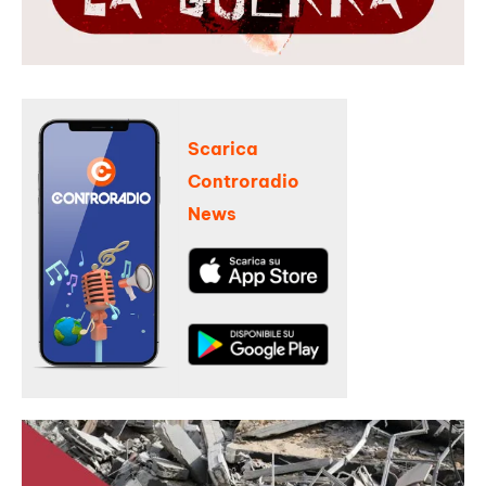
Scarica
Controradio
News